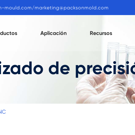
n-mould.com/marketing@packsonmold.com
oductos
Aplicación
Recursos
zado de precis
CNC