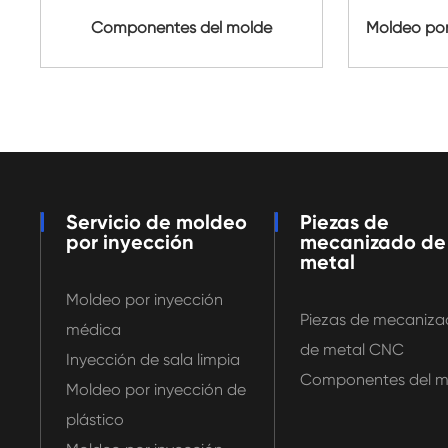
Componentes del molde
Moldeo por
Servicio de moldeo
Piezas de
por inyección
mecanizado de
metal
Moldeo por inyección
Piezas de mecaniz
médica
de metal CNC
Inyección de sala limpia
Componentes del m
Moldeo por inyección de
plástico