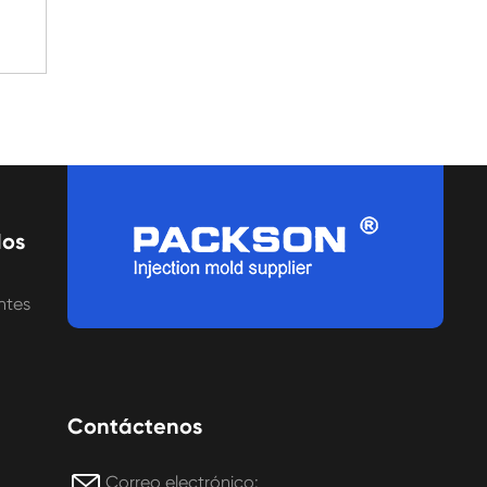
dos
ntes
Contáctenos

Correo electrónico: