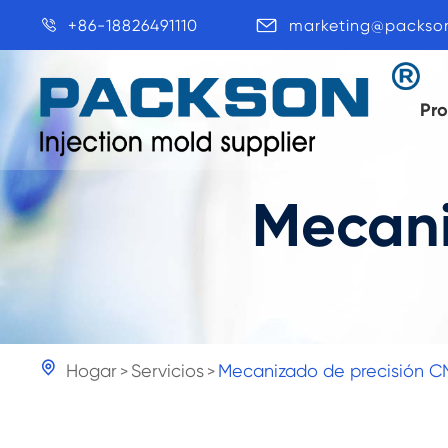
+86-18826491110
marketing@packso


Pr
Mecani

Hogar
Servicios
Mecanizado de precisión 