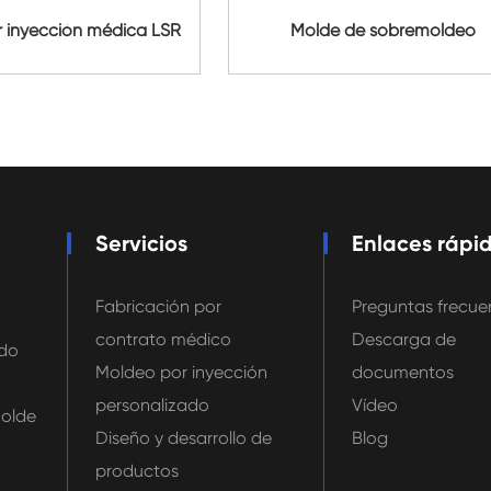
 inyección médica LSR
Molde de sobremoldeo
Servicios
Enlaces rápi
Fabricación por
Preguntas frecue
contrato médico
Descarga de
ado
Moldeo por inyección
documentos
personalizado
Vídeo
olde
Diseño y desarrollo de
Blog
productos