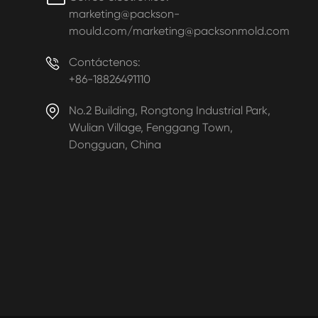
marketing@packson-
mould.com/marketing@packsonmold.com

Contáctenos:
+86-18826491110

No.2 Building, Rongtong Industrial Park,
Wulian Village, Fenggang Town,
Dongguan, China