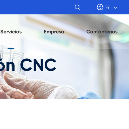


En

Servicios
Empresa
Contáctenos
ión CNC