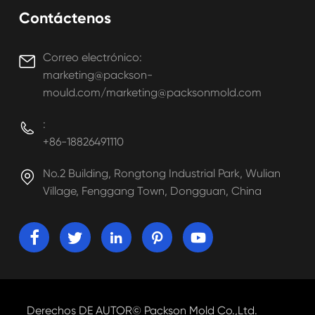
Contáctenos
Correo electrónico:

marketing@packson-
mould.com/marketing@packsonmold.com
:

+86-18826491110
No.2 Building, Rongtong Industrial Park, Wulian

Village, Fenggang Town, Dongguan, China





Derechos DE AUTOR©
Packson Mold Co.,Ltd.